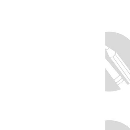
Motlová, gabriela.motlova@ddm-hp.cz Platba do
31. 5. 2026, vrácení platby pouze v případě
zajištění náhradníka.