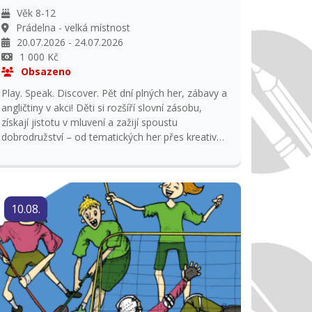
Věk 8-12
Prádelna - velká místnost
20.07.2026 - 24.07.2026
1 000 Kč
Obsazeno
Play. Speak. Discover. Pět dní plných her, zábavy a
angličtiny v akci! Děti si rozšíří slovní zásobu,
získají jistotu v mluvení a zažijí spoustu
dobrodružství – od tematických her přes kreativní
dílny až po týmové výzvy. Angličtinu používáme
přirozeně a s radostí. Platba do 31. 5. 2026.
Vrácení platby pouze v případě zajištění
náhradníka.
10.08.