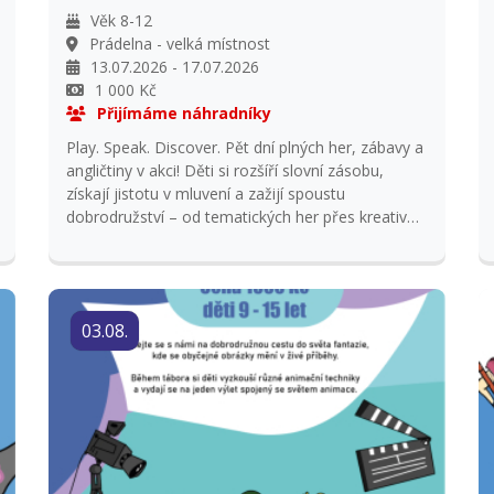
Věk 8-12
Prádelna - velká místnost
13.07.2026 - 17.07.2026
1 000 Kč
Přijímáme náhradníky
Play. Speak. Discover. Pět dní plných her, zábavy a
angličtiny v akci! Děti si rozšíří slovní zásobu,
získají jistotu v mluvení a zažijí spoustu
dobrodružství – od tematických her přes kreativní
dílny až po týmové výzvy. Angličtinu používáme
přirozeně a s radostí. Platba do 31. 5. 2026.
Vrácení platby pouze v případě zajištění
náhradníka.
03.08.