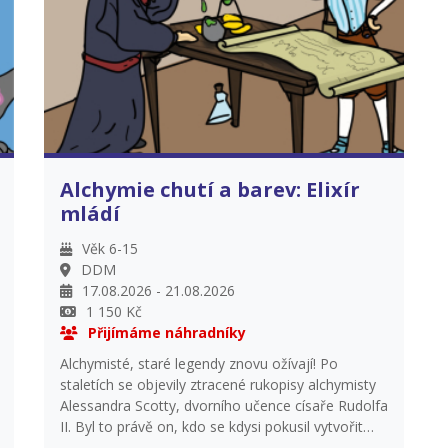
Alchymie chutí a barev: Elixír
mládí
Věk 6-15
DDM
17.08.2026 - 21.08.2026
1 150 Kč
Přijímáme náhradníky
Alchymisté, staré legendy znovu ožívají! Po
staletích se objevily ztracené rukopisy alchymisty
Alessandra Scotty, dvorního učence císaře Rudolfa
II. Byl to právě on, kdo se kdysi pokusil vytvořit
Elixír mládí. A říká se, že uspěl. My se vydáme po