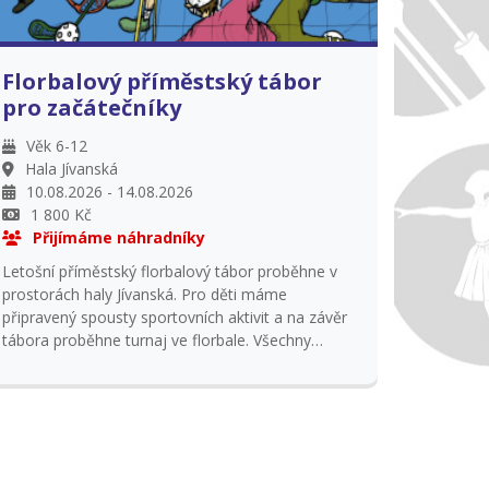
Florbalový příměstský tábor
pro začátečníky
Věk 6-12
Hala Jívanská
10.08.2026 - 14.08.2026
1 800 Kč
Přijímáme náhradníky
Letošní příměstský florbalový tábor proběhne v
prostorách haly Jívanská. Pro děti máme
připravený spousty sportovních aktivit a na závěr
tábora proběhne turnaj ve florbale. Všechny
aktivity přizpůsobíme s ohledem na počasí a
aktuální fyzické síly dětí. Rádi mezi námi přivítáme i
děvčata a nové zájemce, kteří by se chtěli stát
florbalovými gólmany. Tábor je určen výhradně
začátečníkům! Cena tábora obsahuje: pronájem
haly, program, 5x oběd. Více info: Gabriela