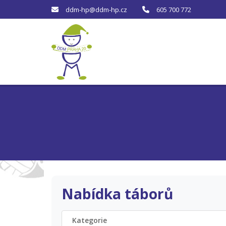
ddm-hp@ddm-hp.cz
605 700 772
Nabídka táborů
Kategorie