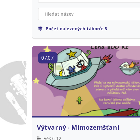
Počet nalezených táborů:
8
07.07.
Výtvarný - Mimozemšťani
Věk 6-12