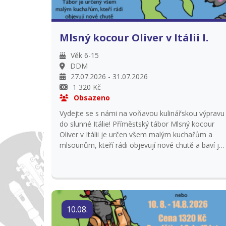
Mlsný kocour Oliver v Itálii I.
Věk 6-15
DDM
27.07.2026 - 31.07.2026
1 320 Kč
Obsazeno
Vydejte se s námi na voňavou kulinářskou výpravu
do slunné Itálie! Příměstský tábor Mlsný kocour
Oliver v Itálii je určen všem malým kuchařům a
mlsounům, kteří rádi objevují nové chutě a baví je
vaření. Každý den si děti samy připraví oběd i
svačiny, seznámí se se základy vaření a ochutnají
tradiční i méně známé italské recepty. Společně se
naučíme pracovat se surovinami, kuchyňským
náčiním a osvojíme si týmovou spolupráci. Chybět
nebude výlet, kuchařské hry a zábavné aktivity, při
10.08.
kterých děti procestují Itálii. Tábor je plný vůní,