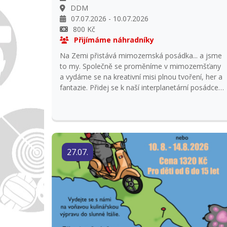
DDM
07.07.2026 - 10.07.2026
800 Kč
Přijímáme náhradníky
Na Zemi přistává mimozemská posádka... a jsme
to my. Společně se proměníme v mimozemšťany
a vydáme se na kreativní misi plnou tvoření, her a
fantazie. Přidej se k naší interplanetární posádce a
zažij tábor jako z jiné galaxie. Platba do 31. 5.
2026, vrácení platby pouze v případě zajištění
náhradníka.
27.07.