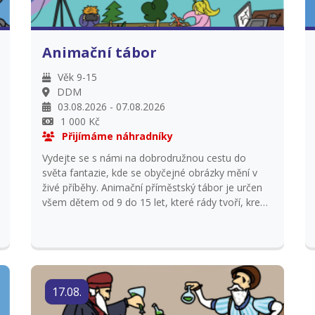
Animační tábor
Věk 9-15
DDM
03.08.2026 - 07.08.2026
1 000 Kč
Přijímáme náhradníky
Vydejte se s námi na dobrodružnou cestu do
světa fantazie, kde se obyčejné obrázky mění v
živé příběhy. Animační příměstský tábor je určen
všem dětem od 9 do 15 let, které rády tvoří, kreslí
a chtějí si vyzkoušet, jak vzniká animovaný film.
Během tábora si děti vyzkouší různé animační
techniky a vydají se na jeden výlet spojený se
světem animace. Platba do 31. 5. 2026, vrácení
platby pouze v případě zajištění náhradníka.
17.08.