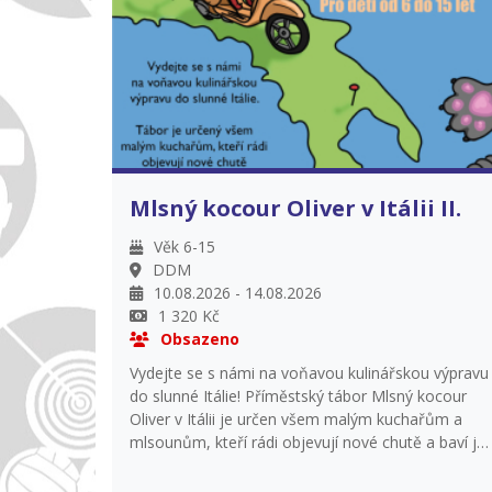
chutí, smíchu a radosti z vlastnoručně
připraveného jídla. Vaříme ve dvou termínech, ale
vždy stejná dobrodružství – přihlášení je možné
jen na jeden turnus, aby si vaření užilo co nejvíc
dětí! Platba do 31. 5. 2026, vrácení platby pouze v
případě zajištění náhradníka. Přednostní právo
přihlášení do 8. 3. 2026 budou mít děti, které byly
na tomto táboře v loňském roce nebo v
uplynulém školním roce navštěvovaly kroužek
Mlsný kocour Oliver v Itálii II.
Vařečka junior nebo Kuchařský klub.
Věk 6-15
DDM
10.08.2026 - 14.08.2026
1 320 Kč
Obsazeno
Vydejte se s námi na voňavou kulinářskou výpravu
do slunné Itálie! Příměstský tábor Mlsný kocour
Oliver v Itálii je určen všem malým kuchařům a
mlsounům, kteří rádi objevují nové chutě a baví je
vaření. Každý den si děti samy připraví oběd i
svačiny, seznámí se se základy vaření a ochutnají