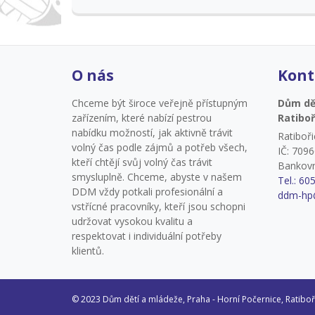
tradiční i méně známé italské recepty. Společně se
naučíme pracovat se surovinami, kuchyňským
náčiním a osvojíme si týmovou spolupráci. Chybět
nebude výlet, kuchařské hry a zábavné aktivity, při
kterých děti procestují Itálii. Tábor je plný vůní,
O nás
Kont
chutí, smíchu a radosti z vlastnoručně
připraveného jídla. Vaříme ve dvou termínech, ale
Chceme být široce veřejně přístupným
Dům dět
vždy stejná dobrodružství – přihlášení je možné
zařízením, které nabízí pestrou
Ratiboř
jen na jeden turnus, aby si vaření užilo co nejvíc
nabídku možností, jak aktivně trávit
Ratiboř
dětí! Platba do 31. 5. 2026, vrácení platby pouze v
volný čas podle zájmů a potřeb všech,
IČ: 709
případě zajištění náhradníka. Přednostní právo
kteří chtějí svůj volný čas trávit
Bankovn
přihlášení do 8. 3. 2026 budou mít děti, které byly
smysluplně. Chceme, abyste v našem
Tel.: 60
na tomto táboře v loňském roce nebo v
DDM vždy potkali profesionální a
ddm-hp
uplynulém školním roce navštěvovaly kroužek
vstřícné pracovníky, kteří jsou schopni
Vařečka junior nebo Kuchařský klub.
udržovat vysokou kvalitu a
respektovat i individuální potřeby
klientů.
© 2023 Dům dětí a mládeže, Praha - Horní Počernice, Ratibo