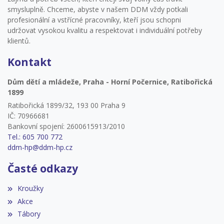
smysluplně. Chceme, abyste v našem DDM vždy potkali
profesionální a vstřícné pracovníky, kteří jsou schopni
udržovat vysokou kvalitu a respektovat i individuální potřeby
klientů.
Kontakt
Dům dětí a mládeže, Praha - Horní Počernice, Ratibořická
1899
Ratibořická 1899/32, 193 00 Praha 9
IČ: 70966681
Bankovní spojení: 2600615913/2010
Tel.: 605 700 772
ddm-hp@ddm-hp.cz
Časté odkazy
Kroužky
Akce
Tábory