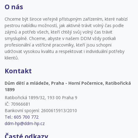
O nás
Chceme být široce veřejně přístupným zařízením, které nabízí
pestrou nabídku možností, jak aktivně trávit volný čas podle
zájmů a potřeb všech, kteří chtějí svůj volný čas trávit
smysluplně. Chceme, abyste v našem DDM vždy potkali
profesionální a vstřícné pracovníky, kteří jsou schopni
udržovat vysokou kvalitu a respektovat i individuální potřeby
klientů.
Kontakt
Dům dětí a mládeže, Praha - Horní Počernice, Ratibořická
1899
Ratibořická 1899/32, 193 00 Praha 9
IČ: 70966681
Bankovní spojení: 2600615913/2010
Tel.: 605 700 772
ddm-hp@ddm-hp.cz
Časté odkazy