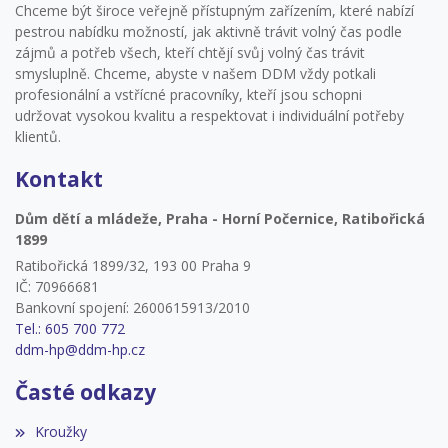
Chceme být široce veřejně přístupným zařízením, které nabízí
pestrou nabídku možností, jak aktivně trávit volný čas podle
zájmů a potřeb všech, kteří chtějí svůj volný čas trávit
smysluplně. Chceme, abyste v našem DDM vždy potkali
profesionální a vstřícné pracovníky, kteří jsou schopni
udržovat vysokou kvalitu a respektovat i individuální potřeby
klientů.
Kontakt
Dům dětí a mládeže, Praha - Horní Počernice, Ratibořická
1899
Ratibořická 1899/32, 193 00 Praha 9
IČ: 70966681
Bankovní spojení: 2600615913/2010
Tel.: 605 700 772
ddm-hp@ddm-hp.cz
Časté odkazy
Kroužky