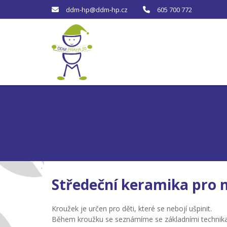
ddm-hp@ddm-hp.cz
605 700 772
Středeční keramika pro m
Kroužek je určen pro děti, které se nebojí ušpinit.
Během kroužku se seznámíme se základními technikami 