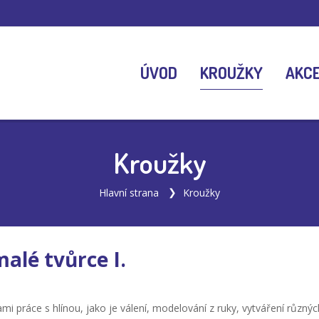
ÚVOD
KROUŽKY
AKC
Kroužky
Hlavní strana
Kroužky
alé tvůrce I.
práce s hlínou, jako je válení, modelování z ruky, vytváření různých