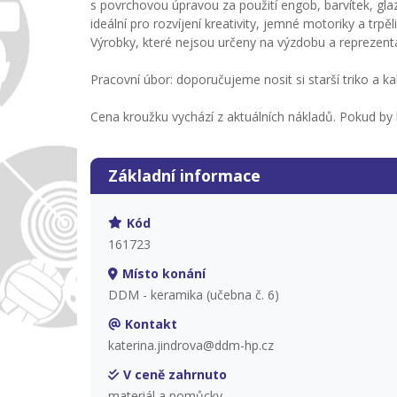
s povrchovou úpravou za použití engob, barvítek, glaz
ideální pro rozvíjení kreativity, jemné motoriky a trpěli
Výrobky, které nejsou určeny na výzdobu a reprezen
Pracovní úbor: doporučujeme nosit si starší triko a 
Cena kroužku vychází z aktuálních nákladů. Pokud b
Základní informace
Kód
161723
Místo konání
DDM - keramika (učebna č. 6)
Kontakt
katerina.jindrova@ddm-hp.cz
V ceně zahrnuto
materiál a pomůcky