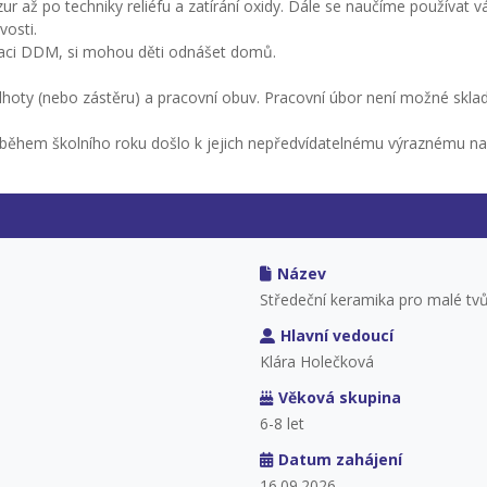
ur až po techniky reliéfu a zatírání oxidy. Dále se naučíme používat
vosti.
taci DDM, si mohou děti odnášet domů.
kalhoty (nebo zástěru) a pracovní obuv. Pracovní úbor není možné skl
y během školního roku došlo k jejich nepředvídatelnému výraznému n
Název
Středeční keramika pro malé tvů
Hlavní vedoucí
Klára Holečková
Věková skupina
6-8 let
Datum zahájení
16.09.2026