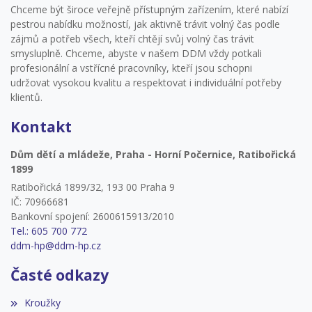
Chceme být široce veřejně přístupným zařízením, které nabízí
pestrou nabídku možností, jak aktivně trávit volný čas podle
zájmů a potřeb všech, kteří chtějí svůj volný čas trávit
smysluplně. Chceme, abyste v našem DDM vždy potkali
profesionální a vstřícné pracovníky, kteří jsou schopni
udržovat vysokou kvalitu a respektovat i individuální potřeby
klientů.
Kontakt
Dům dětí a mládeže, Praha - Horní Počernice, Ratibořická
1899
Ratibořická 1899/32, 193 00 Praha 9
IČ: 70966681
Bankovní spojení: 2600615913/2010
Tel.: 605 700 772
ddm-hp@ddm-hp.cz
Časté odkazy
Kroužky