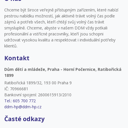
Chceme být široce veřejně přístupným zařízením, které nabízí
pestrou nabídku možností, jak aktivně trávit volný čas podle
zájmů a potřeb všech, kteří chtějí svůj volný čas trávit
smysluplně. Chceme, abyste v našem DDM vždy potkali
profesionální a vstřícné pracovníky, kteří jsou schopni
udržovat vysokou kvalitu a respektovat i individuální potřeby
klientů.
Kontakt
Dům dětí a mládeže, Praha - Horní Počernice, Ratibořická
1899
Ratibořická 1899/32, 193 00 Praha 9
IČ: 70966681
Bankovní spojení: 2600615913/2010
Tel.: 605 700 772
ddm-hp@ddm-hp.cz
Časté odkazy