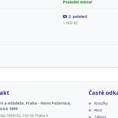
Poslední místo!
2. pololetí
1 000 Kč
akt
Časté odk
í a mládeže, Praha - Horní Počernice,
Kroužky
ická 1899
Akce
ická 1899/32, 193 00 Praha 9
Tábory