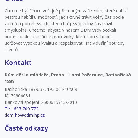
Chceme být široce veřejně přístupným zařízením, které nabízí
pestrou nabídku možností, jak aktivně trávit volný čas podle
zájmů a potřeb všech, kteří chtějí svůj volný čas trávit
smysluplně. Chceme, abyste v našem DDM vždy potkali
profesionální a vstřícné pracovníky, kteří jsou schopni
udržovat vysokou kvalitu a respektovat i individuální potřeby
klientů.
Kontakt
Dům dětí a mládeže, Praha - Horní Počernice, Ratibořická
1899
Ratibořická 1899/32, 193 00 Praha 9
IČ: 70966681
Bankovní spojení: 2600615913/2010
Tel.: 605 700 772
ddm-hp@ddm-hp.cz
Časté odkazy