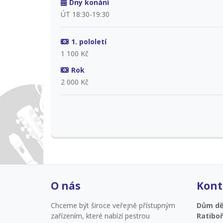
Dny konání
ÚT 18:30-19:30
1. pololetí
1 100 Kč
Rok
2 000 Kč
O nás
Kont
Chceme být široce veřejně přístupným
Dům dět
zařízením, které nabízí pestrou
Ratiboř