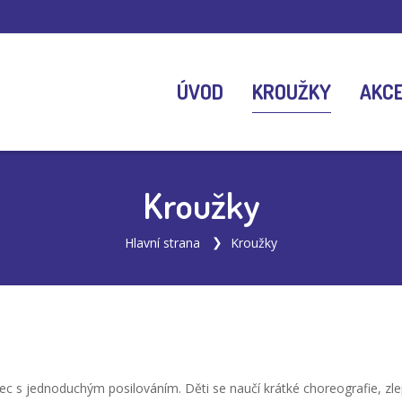
ÚVOD
KROUŽKY
AKC
Kroužky
Hlavní strana
Kroužky
 s jednoduchým posilováním. Děti se naučí krátké choreografie, zlepš