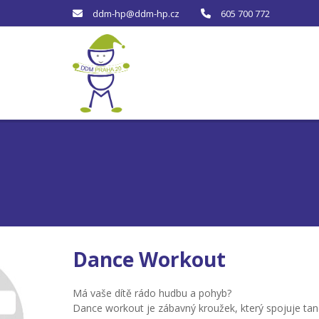
ddm-hp@ddm-hp.cz
605 700 772
Dance Workout
Má vaše dítě rádo hudbu a pohyb?
Dance workout je zábavný kroužek, který spojuje tanec