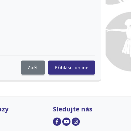
Zpět
Přihlásit online
azy
Sledujte nás