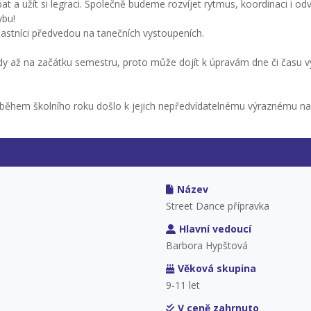
at a užít si legraci. Společně budeme rozvíjet rytmus, koordinaci i od
ybu!
astníci předvedou na tanečních vystoupeních.
dy až na začátku semestru, proto může dojít k úpravám dne či času v
y během školního roku došlo k jejich nepředvídatelnému výraznému n
Název
Street Dance přípravka
Hlavní vedoucí
Barbora Hypštová
Věková skupina
9-11 let
V ceně zahrnuto