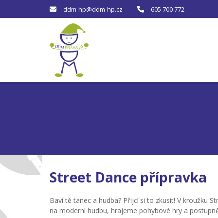
ddm-hp@ddm-hp.cz
605 700 772
Street Dance přípravka
Baví tě tanec a hudba? Přijď si to zkusit! V kroužku 
na moderní hudbu, hrajeme pohybové hry a postupně