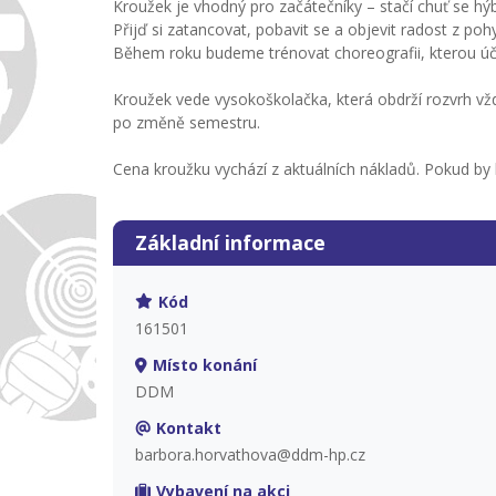
Kroužek je vhodný pro začátečníky – stačí chuť se hýb
Přijď si zatancovat, pobavit se a objevit radost z poh
Během roku budeme trénovat choreografii, kterou úč
Kroužek vede vysokoškolačka, která obdrží rozvrh vž
po změně semestru.
Cena kroužku vychází z aktuálních nákladů. Pokud b
Základní informace
Kód
161501
Místo konání
DDM
Kontakt
barbora.horvathova@ddm-hp.cz
Vybavení na akci