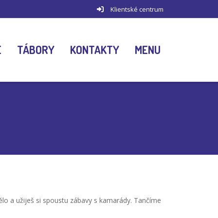
Klientské centrum
E
TÁBORY
KONTAKTY
MENU
 tělo a užiješ si spoustu zábavy s kamarády. Tančíme