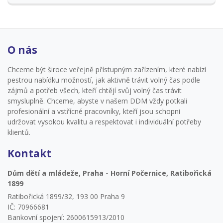
O nás
Chceme být široce veřejně přístupným zařízením, které nabízí
pestrou nabídku možností, jak aktivně trávit volný čas podle
zájmů a potřeb všech, kteří chtějí svůj volný čas trávit
smysluplně. Chceme, abyste v našem DDM vždy potkali
profesionální a vstřícné pracovníky, kteří jsou schopni
udržovat vysokou kvalitu a respektovat i individuální potřeby
klientů.
Kontakt
Dům dětí a mládeže, Praha - Horní Počernice, Ratibořická
1899
Ratibořická 1899/32, 193 00 Praha 9
IČ: 70966681
Bankovní spojení: 2600615913/2010