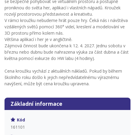
se bezpečně pohybovat ve virtuálním prostoru a postupně
proniknou do světa her, aplikací i vlastních nápadů. Kroužek
rozvíjí prostorovou představivost a kreativitu.
V rámci kroužku nebudeme hrát pouze hry. Čeká nás i návštěva
vzdálených světů pomocí 360° videí, kreslení a modelování ve
3D prostoru přímo kolem nás.
Většina aplikací i her je v angličtině.
Zájmová činnost bude ukončena k 12. 4. 2027. Jednu sobotu v
březnu nebo dubnu bude nahrazena výuka za část dubna a část
května pomocí exkurze do HW labu (4 hodiny).
Cena kroužku vychází z aktuálních nákladů. Pokud by během
školního roku došlo k jejich nepředvídatelnému výraznému
navýšení, může být cena kroužku upravena.
Základní informace
Kód
161101