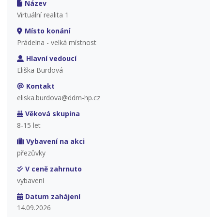
Název
Virtuální realita 1
Místo konání
Prádelna - velká místnost
Hlavní vedoucí
Eliška Burdová
Kontakt
eliska.burdova@ddm-hp.cz
Věková skupina
8-15 let
Vybavení na akci
přezůvky
V ceně zahrnuto
vybavení
Datum zahájení
14.09.2026