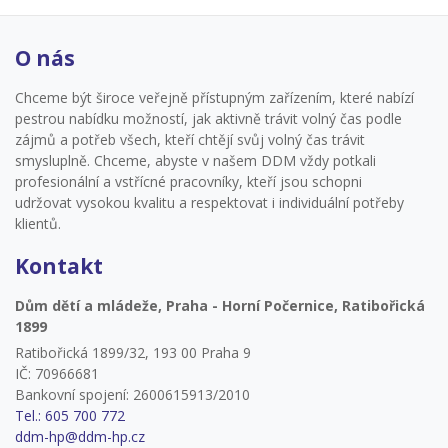
O nás
Chceme být široce veřejně přístupným zařízením, které nabízí
pestrou nabídku možností, jak aktivně trávit volný čas podle
zájmů a potřeb všech, kteří chtějí svůj volný čas trávit
smysluplně. Chceme, abyste v našem DDM vždy potkali
profesionální a vstřícné pracovníky, kteří jsou schopni
udržovat vysokou kvalitu a respektovat i individuální potřeby
klientů.
Kontakt
Dům dětí a mládeže, Praha - Horní Počernice, Ratibořická
1899
Ratibořická 1899/32, 193 00 Praha 9
IČ: 70966681
Bankovní spojení: 2600615913/2010
Tel.: 605 700 772
ddm-hp@ddm-hp.cz