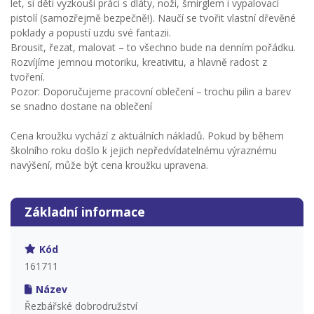
let, si děti vyzkouší práci s dláty, noži, šmirglem i vypalovací
pistolí (samozřejmě bezpečně!). Naučí se tvořit vlastní dřevěné
poklady a popustí uzdu své fantazii.
Brousit, řezat, malovat – to všechno bude na denním pořádku.
Rozvíjíme jemnou motoriku, kreativitu, a hlavně radost z
tvoření.
Pozor: Doporučujeme pracovní oblečení – trochu pilin a barev
se snadno dostane na oblečení
Cena kroužku vychází z aktuálních nákladů. Pokud by během
školního roku došlo k jejich nepředvídatelnému výraznému
navýšení, může být cena kroužku upravena.
Základní informace
Kód
161711
Název
Řezbářské dobrodružství