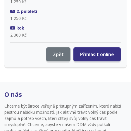
1 250 Kč
2. pololetí
1 250 Kč
Rok
2 300 Kč
Zpět
Přihlásit online
O nás
Chceme být široce veřejně přístupným zařízením, které nabízí
pestrou nabídku možností, jak aktivně trávit volný čas podle
zájmů a potřeb všech, kteří chtějí svůj volný čas trávit
smysluplně. Chceme, abyste v našem DDM vždy potkali
profesionální a vstřícné pracovníky, kteří jsou schopni