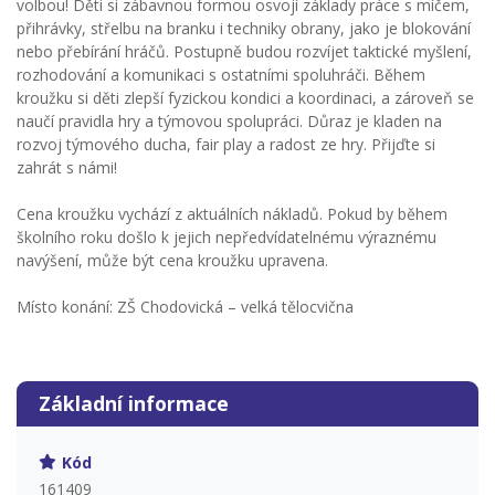
volbou! Děti si zábavnou formou osvojí základy práce s míčem,
přihrávky, střelbu na branku i techniky obrany, jako je blokování
nebo přebírání hráčů. Postupně budou rozvíjet taktické myšlení,
rozhodování a komunikaci s ostatními spoluhráči. Během
kroužku si děti zlepší fyzickou kondici a koordinaci, a zároveň se
naučí pravidla hry a týmovou spolupráci. Důraz je kladen na
rozvoj týmového ducha, fair play a radost ze hry. Přijďte si
zahrát s námi!
Cena kroužku vychází z aktuálních nákladů. Pokud by během
školního roku došlo k jejich nepředvídatelnému výraznému
navýšení, může být cena kroužku upravena.
Místo konání: ZŠ Chodovická – velká tělocvična
Základní informace
Kód
161409