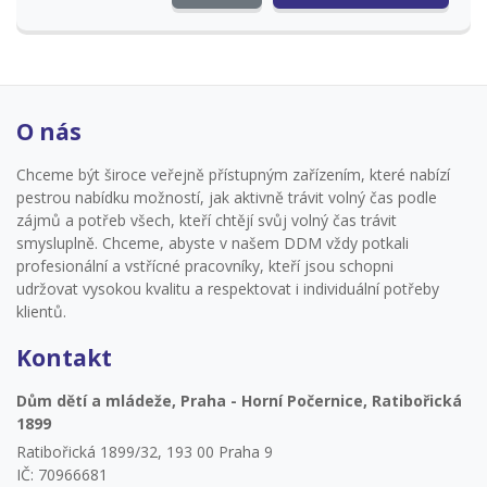
O nás
Chceme být široce veřejně přístupným zařízením, které nabízí
pestrou nabídku možností, jak aktivně trávit volný čas podle
zájmů a potřeb všech, kteří chtějí svůj volný čas trávit
smysluplně. Chceme, abyste v našem DDM vždy potkali
profesionální a vstřícné pracovníky, kteří jsou schopni
udržovat vysokou kvalitu a respektovat i individuální potřeby
klientů.
Kontakt
Dům dětí a mládeže, Praha - Horní Počernice, Ratibořická
1899
Ratibořická 1899/32, 193 00 Praha 9
IČ: 70966681