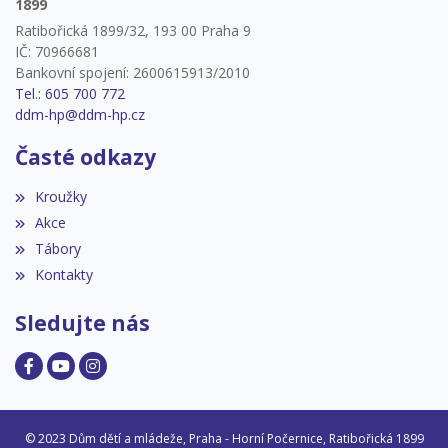
1899
Ratibořická 1899/32, 193 00 Praha 9
IČ: 70966681
Bankovní spojení: 2600615913/2010
Tel.: 605 700 772
ddm-hp@ddm-hp.cz
Časté odkazy
Kroužky
Akce
Tábory
Kontakty
Sledujte nás
© 2023 Dům dětí a mládeže, Praha - Horní Počernice, Ratibořická 1899