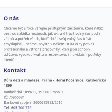
O nás
Chceme být široce veřejně přístupným zařízením, které nabízí
pestrou nabídku možností, jak aktivně trávit volný čas podle
zájmů a potřeb všech, kteří chtějí svůj volný čas trávit
smysluplně. Chceme, abyste v našem DDM vždy potkali
profesionální a vstřícné pracovníky, kteří jsou schopni
udržovat vysokou kvalitu a respektovat i individuální potřeby
klientů.
Kontakt
Dům dětí a mládeže, Praha - Horní Počernice, Ratibořická
1899
Ratibořická 1899/32, 193 00 Praha 9
IČ: 70966681
Bankovní spojení: 2600615913/2010
Tel.: 605 700 772